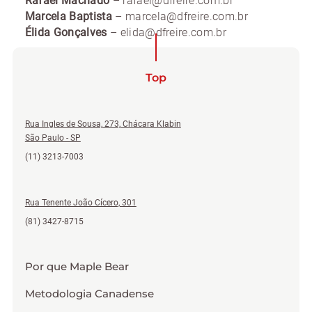
Rafael Machado
– rafael@dfreire.com.br
Marcela Baptista
– marcela@dfreire.com.br
Élida Gonçalves
– elida@dfreire.com.br
Top
Rua Ingles de Sousa, 273, Chácara Klabin
São Paulo - SP
(11) 3213-7003
Rua Tenente João Cícero, 301
(81) 3427-8715
Por que Maple Bear
Metodologia Canadense